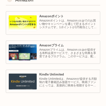
Amazonポイント
Amazonポイントは、Amazon.co.jpでのお買
い物やキャンペーンを通じて貯まるポイント
システムです。1ポイントが1円相当として、
商品の購入代金に利用できます。このページ
では Amazon ポイントの使い方と貯め方を解
説します。
Amazonプライム
Amazonプライムは、Amazon.co.jpが提供す
る有料会員サービスで、さまざまな特典を享
受できるプログラム。このサービスは、配送
の利便性向上からエンターテイメントの充
実、さらには限定割引までをカバーし、日常
のショッピングや生活をサポートします。
Kindle Unlimited
Kindle Unlimitedは、Amazonが提供する月額
制の電子書籍読み放題サービス。映画ファン
にとっては、直接的に映画を視聴するサービ
スではありませんが、映画の世界をより深く
理解し、楽しむための間接的なツールとして
大変有効です。