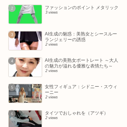
ファッションのポイント メタリック
3 views
AI生成の魅惑：美熟女とシースルー
ランジェリーの誘惑
2 views
AI生成の美熟女ポートレート ～大人
の魅力が溢れる優雅な表情たち～
2 views
女性フィギュア：シドニー・スウィ
ーニー
2 views
タイツでおしゃれを（アツギ）
2 views