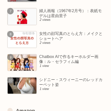
婦人画報（1967年2月号）：表紙モ
デルは星由里子
2 views
女性の顔写真のとらえ方：メイクと
ショートヘア
2 views
Chatbox AIで作るキーホルダー画
像：ル・セラフィム編
1 view
シドニー・スウィーニーのレッドカ
ーペット姿
1 view
Amazon