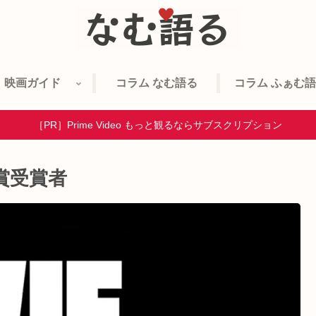
映画ガイド
コラム なむ語る
コラム ふぁむ
［PR］Prime Video もっと観るならサブスクリプション
賞受賞者