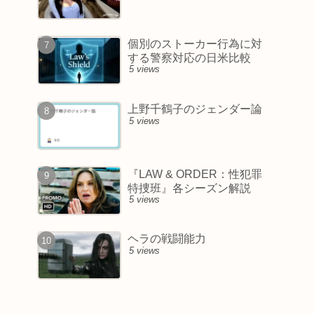
個別のストーカー行為に対
する警察対応の日米比較
5 views
上野千鶴子のジェンダー論
5 views
『LAW & ORDER：性犯罪
特捜班』各シーズン解説
5 views
ヘラの戦闘能力
5 views