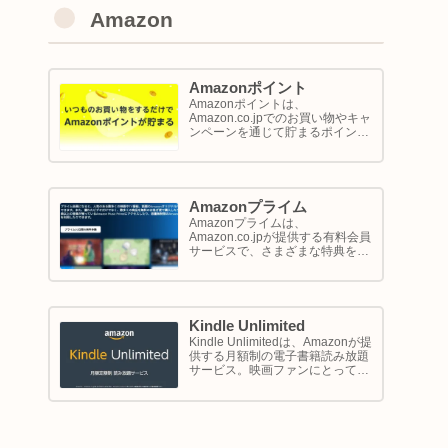
Amazon
Amazonポイント
Amazonポイントは、
Amazon.co.jpでのお買い物やキャ
ンペーンを通じて貯まるポイント
システムです。1ポイントが1円相
当として、商品の購入代金に利用
できます。このページでは
Amazon ポイントの使い方と貯め
方を解説します。
Amazonプライム
Amazonプライムは、
Amazon.co.jpが提供する有料会員
サービスで、さまざまな特典を享
受できるプログラム。このサービ
スは、配送の利便性向上からエン
ターテイメントの充実、さらには
限定割引までをカバーし、日常の
ショッピングや生活をサポートし
Kindle Unlimited
ます。
Kindle Unlimitedは、Amazonが提
供する月額制の電子書籍読み放題
サービス。映画ファンにとって
は、直接的に映画を視聴するサー
ビスではありませんが、映画の世
界をより深く理解し、楽しむため
の間接的なツールとして大変有効
です。