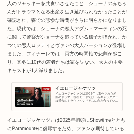
人のジャッキーを共食いさせたこと、ショーナの赤ちゃ
んがトラウマとなる出産を生き延びられなかったことが
確認され、森での悲惨な時間がさらに明らかになりまし
た。現代では、ショーナの恋人アダム・マーティンの死
に関して警察がショーナを追っている様子が描かれ、か
つての恋人ロッティとヴァンの大人バージョンが登場し
ました。フィナーレでは、両方の時間軸で悲劇が起こ
り、真冬に10代の若者たちは家を失ない、大人の主要
キャストが1人減りました。
イエロージャケッツ
イエロージャケッツは2021年に製作された米
国のドラマ。現在モードでは、各キャラクター
は過去のトラウマへシリアスに向き合っている
ため恋愛は低い位置づけに。あえて本作のファ
ム・ファタルといえばクリスティーナ・リッチ
が演じるミスティか？
イエロージャケッツ』は2025年初頭にShowtimeととも
にParamount+に復帰するため、ファンが期待している