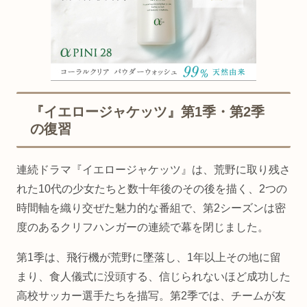
『イエロージャケッツ』第1季・第2季
の復習
連続ドラマ『イエロージャケッツ』は、荒野に取り残さ
れた10代の少女たちと数十年後のその後を描く、2つの
時間軸を織り交ぜた魅力的な番組で、第2シーズンは密
度のあるクリフハンガーの連続で幕を閉じました。
第1季は、飛行機が荒野に墜落し、1年以上その地に留
まり、食人儀式に没頭する、信じられないほど成功した
高校サッカー選手たちを描写。第2季では、チームが友