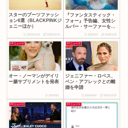
スターのブーツファッシ
『ファンタスティック・
ョン6選（BLACKPINKジ
フォー』予告編、女性シ
ェニーほか）
ルバー・サーファーを初
公開
2023/11/10
2025/12/19
2025/4/5
2026/1/16
FFニュース
FFニュース
ジェニファー・ロペス、
オー・ノーマンがデイリ
ベン・アフレックとの離
ー腸サプリメントを発表
婚を申請
2025/5/2
2024/8/22
2025/12/22
FFニュース
FFニュース