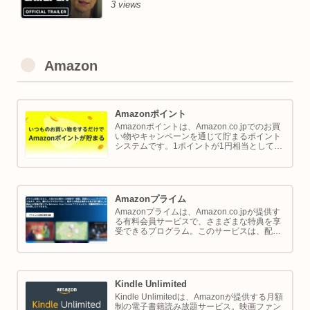
3 views
Amazon
Amazonポイント
Amazonポイントは、Amazon.co.jpでのお買
い物やキャンペーンを通じて貯まるポイント
システムです。1ポイントが1円相当として、
商品の購入代金に利用できます。このページ
では Amazon ポイントの使い方と貯め方を解
説します。
Amazonプライム
Amazonプライムは、Amazon.co.jpが提供す
る有料会員サービスで、さまざまな特典を享
受できるプログラム。このサービスは、配送
の利便性向上からエンターテイメントの充
実、さらには限定割引までをカバーし、日常
のショッピングや生活をサポートします。
Kindle Unlimited
Kindle Unlimitedは、Amazonが提供する月額
制の電子書籍読み放題サービス。映画ファン