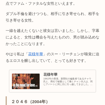
点でファム・ファタルな女性といえます。
ダブル不倫を避けつつも、相手に引き寄せられ、相手を
引き寄せる女性。
一線を越えたくないと彼女は言いました。しかし、字幕
によると、女性は機会を与えたものの、男が踏み込めな
かったことになります。
やはり私は「
花様年華
」のスー・リーチェンが嗅覚に迫
るエロスを醸し出していて、とっても好きです。
花様年華
1962年の香港。新聞社の編集者であるチャウ
氏と、商社で秘書として働くチャン夫人は、同
じアパートに同じ日に引っ越してきました。い
つから始まったのか、互いの配偶者が不倫関係
にあることに気づいた2人は、秘密の時間を共
有するようになっていきます…。
２０４６（2004年）