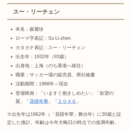
スー・リーチェン
本名：蘇麗珍
ローマ字表記：Su Li-zhen
カタカナ表記：スー・リーチェン
出生年：1932年（93歳）
出身地：上海（のち香港へ移住）
職業：サッカー場の販売員、商社秘書
活動期間：1988年～現在
登場映画：「いますぐ抱きしめたい」「欲望の
翼」「
花様年華
」「
２０４６
」
※出生年は1962年（「花様年華」舞台年）に30歳と設
定した推計。年齢は今年大晦日の時点での仮満年齢。