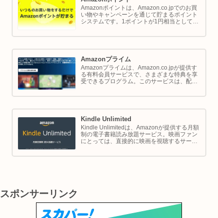
Amazonポイントは、Amazon.co.jpでのお買
い物やキャンペーンを通じて貯まるポイント
システムです。1ポイントが1円相当として、
商品の購入代金に利用できます。このページ
では Amazon ポイントの使い方と貯め方を解
説します。
Amazonプライム
Amazonプライムは、Amazon.co.jpが提供す
る有料会員サービスで、さまざまな特典を享
受できるプログラム。このサービスは、配送
の利便性向上からエンターテイメントの充
実、さらには限定割引までをカバーし、日常
のショッピングや生活をサポートします。
Kindle Unlimited
Kindle Unlimitedは、Amazonが提供する月額
制の電子書籍読み放題サービス。映画ファン
にとっては、直接的に映画を視聴するサービ
スではありませんが、映画の世界をより深く
理解し、楽しむための間接的なツールとして
大変有効です。
スポンサーリンク