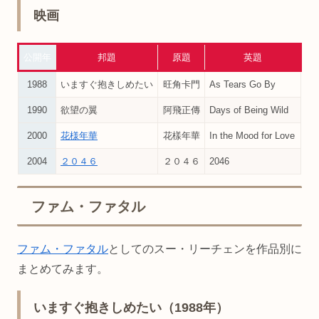
映画
公開年
邦題
原題
英題
1988
いますぐ抱きしめたい
旺角卡門
As Tears Go By
1990
欲望の翼
阿飛正傳
Days of Being Wild
2000
花様年華
花樣年華
In the Mood for Love
2004
２０４６
２０４６
2046
ファム・ファタル
ファム・ファタル
としてのスー・リーチェンを作品別に
まとめてみます。
いますぐ抱きしめたい（1988年）